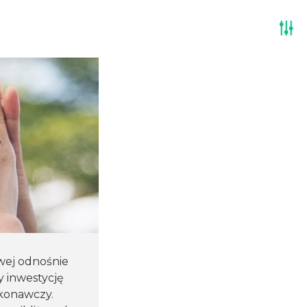
wej odnośnie
 inwestycję
konawczy.