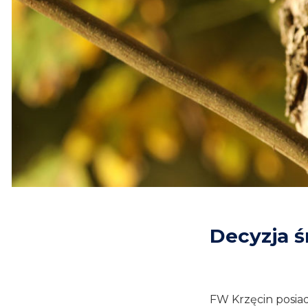
Decyzja 
FW Krzęcin posiad