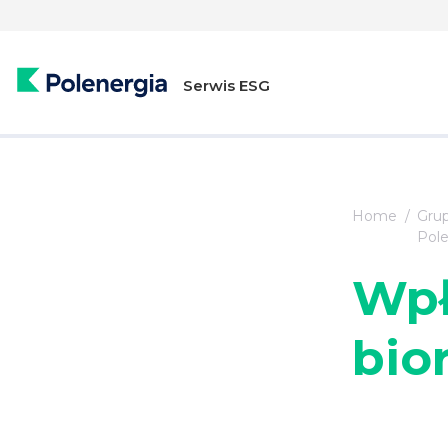
Serwis ESG
Home
Gru
Pole
Wpł
bio