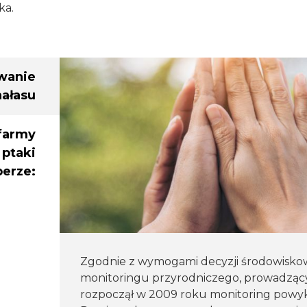
ka.
wanie
hałasu
farmy
 ptaki
perze:
Zgodnie z wymogami decyzji środowisko
monitoringu przyrodniczego, prowadzący
rozpoczął w 2009 roku monitoring powy