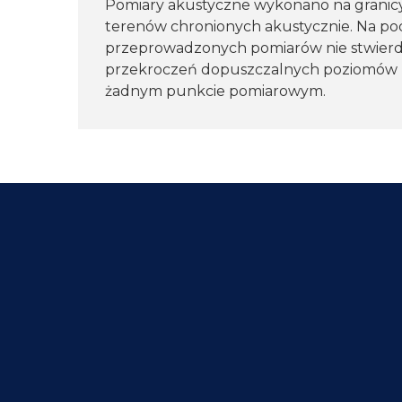
Pomiary akustyczne wykonano na granicy
terenów chronionych akustycznie. Na po
przeprowadzonych pomiarów nie stwier
przekroczeń dopuszczalnych poziomów 
żadnym punkcie pomiarowym.