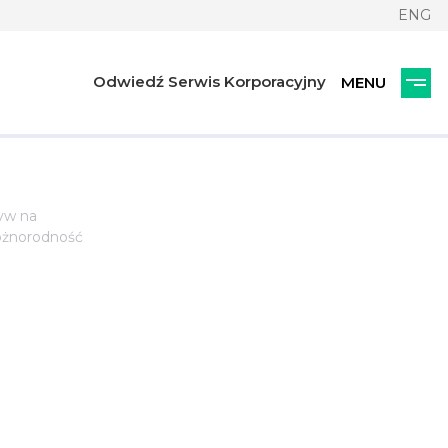
ENG
Odwiedź Serwis Korporacyjny
yw na
óżnorodność