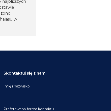
 najbliższych
dstawie
dzono
hałasu w
Skontaktuj się z nami
Imię i nazwisko
Preferowana forma kontaktu