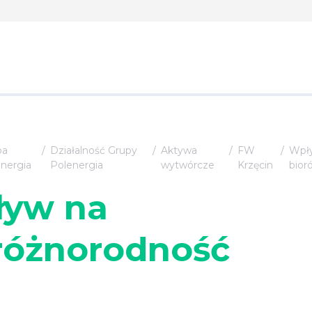
pa
Działalność Grupy
Aktywa
FW
Wpł
nergia
Polenergia
wytwórcze
Krzęcin
bior
yw na
różnorodność