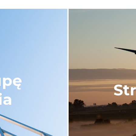
upę
St
ia