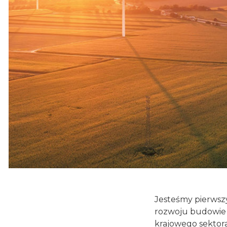
Jesteśmy pierwsz
rozwoju budowie z
krajowego sektor