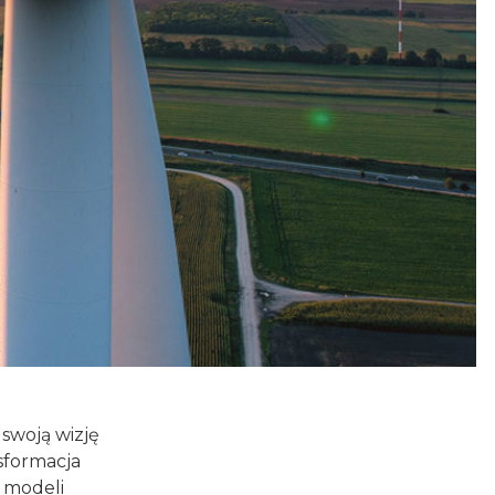
swoją wizję
sformacja
 modeli