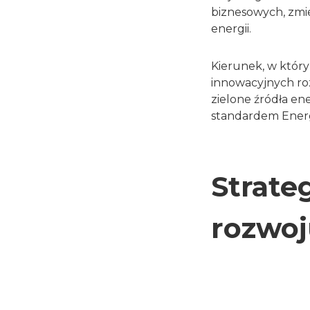
biznesowych, zmie
energii.
Kierunek, w któr
innowacyjnych ro
zielone źródła en
standardem Energ
Strate
rozwoj