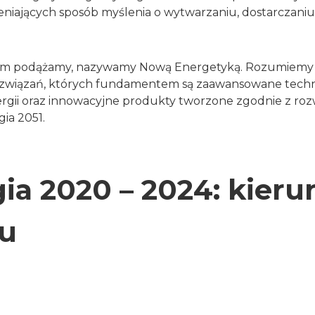
niających sposób myślenia o wytwarzaniu, dostarczaniu 
ym podążamy, nazywamy Nową Energetyką. Rozumiemy j
związań, których fundamentem są zaawansowane techn
ergii oraz innowacyjne produkty tworzone zgodnie z ro
ia 2051.
gia 2020 – 2024: kieru
u