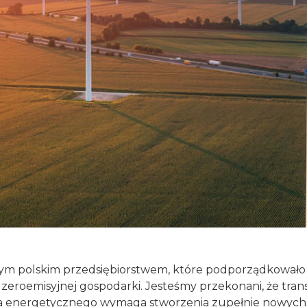
ym polskim przedsiębiorstwem, które podporządkowało 
eroemisyjnej gospodarki. Jesteśmy przekonani, że tran
a energetycznego wymaga stworzenia zupełnie nowych