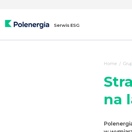
Serwis ESG
Home
Grup
Str
na 
Polenergia
w wymiarz