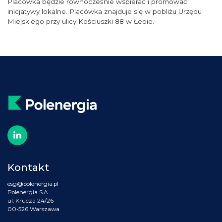
Placówka będzie równocześnie wspierać i promować
inicjatywy lokalne. Placówka znajduje się w pobliżu Urzędu
Miejskiego przy ulicy Kościuszki 88 w Łebie.
Kontakt
esg@polenergia.pl
Polenergia S.A.
ul. Krucza 24/26
00-526 Warszawa