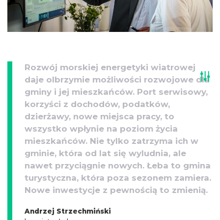
Rozwój morskiej energetyki wiatrowej
daje olbrzymie możliwości rozwojowe dla
gminy i jej mieszkańców. Port serwisowy,
korzyści z dochodów, podatków,
dzierżawy, nowe miejsca pracy, to
wszystko wpłynie na poziom życia
mieszkańców. Nie tylko zatrzyma ich w
gminie, która od lat się wyludnia, ale
nawet przyciągnie nowych. Łeba to gmina
turystyczna, która poza sezonem zamiera.
Nowe inwestycje z pewnością to zmienią.
Andrzej Strzechmiński