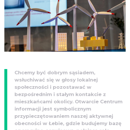
Chcemy być dobrym sąsiadem,
wsłuchiwać się w głosy lokalnej
społeczności i pozostawać w
bezpośrednim i stałym kontakcie z
mieszkańcami okolicy. Otwarcie Centrum
informacji jest symbolicznym
przypieczętowaniem naszej aktywnej
obecności w Łebie, gdzie budujemy bazę