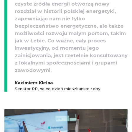
czyste źródła energii otworzą nowy
rozdział w historii polskiej energetyki,
zapewniając nam nie tylko
bezpieczeństwo energetyczne, ale także
możliwości rozwoju małym portom, takim
jak w Łebie. Co ważne, cały proces
inwestycyjny, od momentu jego
zainicjowania, jest rzetelnie konsultowany
z lokalnymi społecznościami i grupami
zawodowymi.
Kazimierz Kleina
Senator RP, na co dzień mieszkaniec Łeby