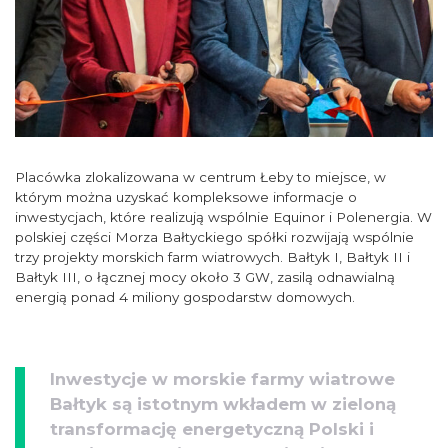
Placówka zlokalizowana w centrum Łeby to miejsce, w
którym można uzyskać kompleksowe informacje o
inwestycjach, które realizują wspólnie Equinor i Polenergia. W
polskiej części Morza Bałtyckiego spółki rozwijają wspólnie
trzy projekty morskich farm wiatrowych. Bałtyk I, Bałtyk II i
Bałtyk III, o łącznej mocy około 3 GW, zasilą odnawialną
energią ponad 4 miliony gospodarstw domowych.
Inwestycje w morskie farmy wiatrowe
Bałtyk są istotnym wkładem w zieloną
transformację energetyczną Polski i