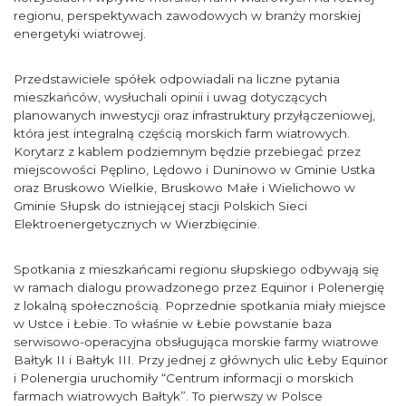
regionu, perspektywach zawodowych w branży morskiej
energetyki wiatrowej.
Przedstawiciele spółek odpowiadali na liczne pytania
mieszkańców, wysłuchali opinii i uwag dotyczących
planowanych inwestycji oraz infrastruktury przyłączeniowej,
która jest integralną częścią morskich farm wiatrowych.
Korytarz z kablem podziemnym będzie przebiegać przez
miejscowości Pęplino, Lędowo i Duninowo w Gminie Ustka
oraz Bruskowo Wielkie, Bruskowo Małe i Wielichowo w
Gminie Słupsk do istniejącej stacji Polskich Sieci
Elektroenergetycznych w Wierzbięcinie.
Spotkania z mieszkańcami regionu słupskiego odbywają się
w ramach dialogu prowadzonego przez Equinor i Polenergię
z lokalną społecznością. Poprzednie spotkania miały miejsce
w Ustce i Łebie. To właśnie w Łebie powstanie baza
serwisowo-operacyjna obsługująca morskie farmy wiatrowe
Bałtyk II i Bałtyk III. Przy jednej z głównych ulic Łeby Equinor
i Polenergia uruchomiły “Centrum informacji o morskich
farmach wiatrowych Bałtyk”. To pierwszy w Polsce