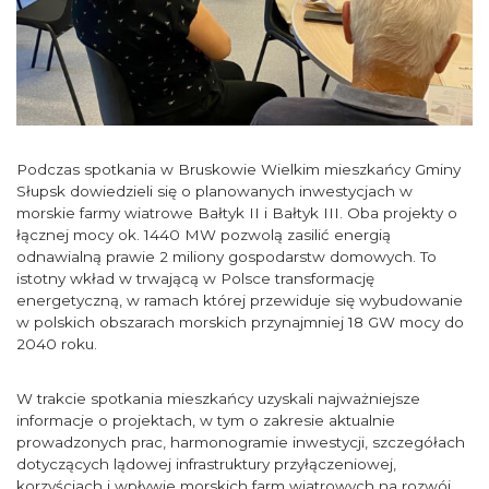
Podczas spotkania w Bruskowie Wielkim mieszkańcy Gminy
Słupsk dowiedzieli się o planowanych inwestycjach w
morskie farmy wiatrowe Bałtyk II i Bałtyk III. Oba projekty o
łącznej mocy ok. 1440 MW pozwolą zasilić energią
odnawialną prawie 2 miliony gospodarstw domowych. To
istotny wkład w trwającą w Polsce transformację
energetyczną, w ramach której przewiduje się wybudowanie
w polskich obszarach morskich przynajmniej 18 GW mocy do
2040 roku.
W trakcie spotkania mieszkańcy uzyskali najważniejsze
informacje o projektach, w tym o zakresie aktualnie
prowadzonych prac, harmonogramie inwestycji, szczegółach
dotyczących lądowej infrastruktury przyłączeniowej,
korzyściach i wpływie morskich farm wiatrowych na rozwój