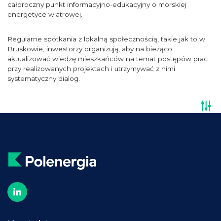
całoroczny punkt informacyjno-edukacyjny o morskiej
energetyce wiatrowej.
Regularne spotkania z lokalną społecznością, takie jak to w
Bruskowie, inwestorzy organizują, aby na bieżąco
aktualizować wiedzę mieszkańców na temat postępów prac
przy realizowanych projektach i utrzymywać z nimi
systematyczny dialog.