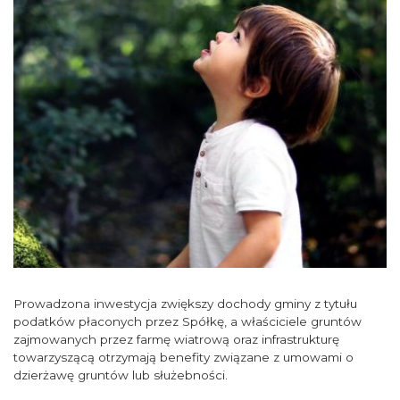
Prowadzona inwestycja zwiększy dochody gminy z tytułu
podatków płaconych przez Spółkę, a właściciele gruntów
zajmowanych przez farmę wiatrową oraz infrastrukturę
towarzyszącą otrzymają benefity związane z umowami o
dzierżawę gruntów lub służebności.