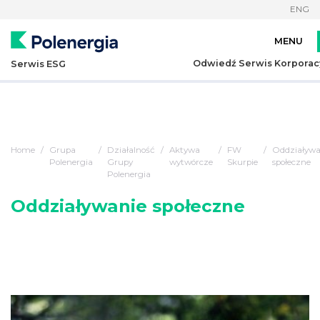
ENG
Odwiedź Serwis Korporac
Serwis ESG
Home
Grupa
Działalność
Aktywa
FW
Oddziaływa
Polenergia
Grupy
wytwórcze
Skurpie
społeczne
Polenergia
Oddziaływanie społeczne