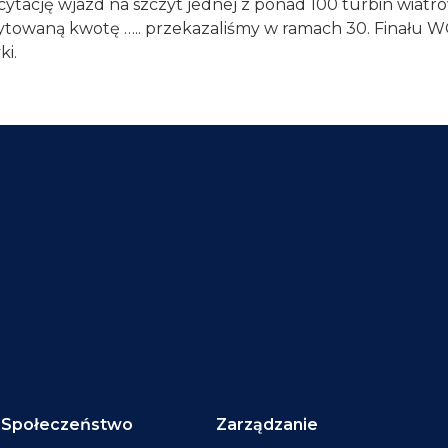
icytację wjazd na szczyt jednej z ponad 100 turbin wiat
cytowaną kwotę ….. przekazaliśmy w ramach 30. Finału 
ki.
Społeczeństwo
Zarządzanie