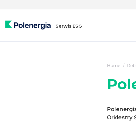
Serwis ESG
Home
Dobr
Pol
Polenergia
Orkiestry