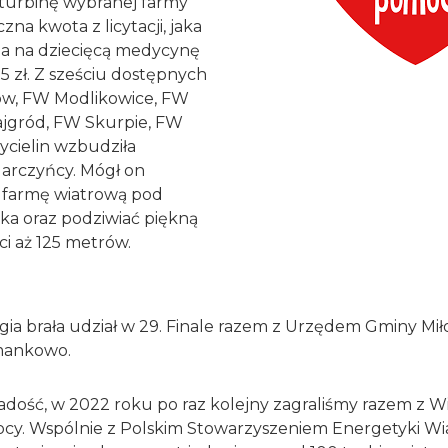
 turbinę wybranej farmy
zna kwota z licytacji, jaka
na na dziecięcą medycynę
5 zł. Z sześciu dostępnych
ów, FW Modlikowice, FW
jgród, FW Skurpie, FW
ycielin wzbudziła
darczyńcy. Mógł on
 farmę wiatrową pod
ika oraz podziwiać piękną
ci aż 125 metrów.
gia brała udział w 29. Finale razem z Urzędem Gminy Mił
ankowo.
 zadość, w 2022 roku po raz kolejny zagraliśmy razem z W
cy. Wspólnie z Polskim Stowarzyszeniem Energetyki Wi