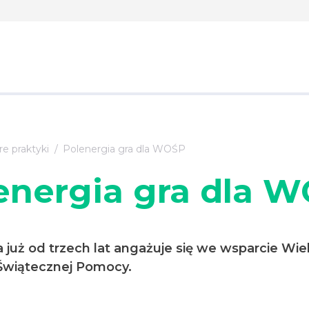
e praktyki
Polenergia gra dla WOŚP
energia gra dla 
 już od trzech lat angażuje się we wsparcie Wiel
 Świątecznej Pomocy.