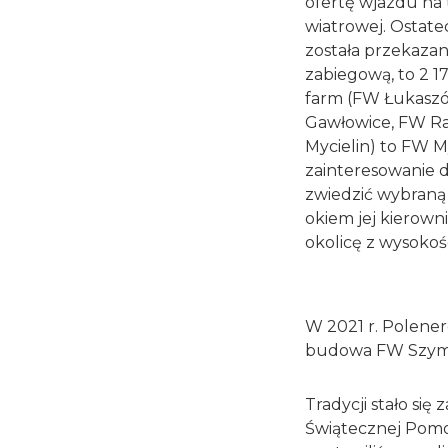
ofertę wjazdu na
wiatrowej. Ostatec
została przekaza
zabiegową, to 2 17
farm (FW Łukasz
Gawłowice, FW Ra
Mycielin) to FW M
zainteresowanie 
zwiedzić wybraną
okiem jej kierown
okolicę z wysokoś
W 2021 r. Polener
budowa FW Szym
Tradycji stało się
Świątecznej Pomo