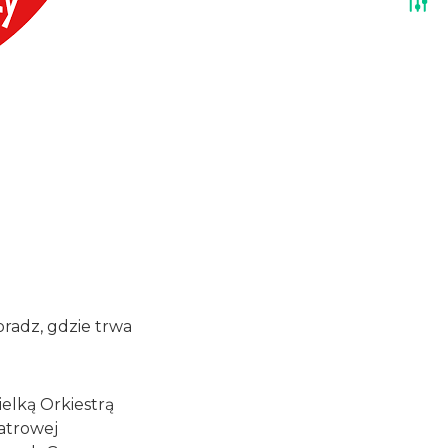
oradz, gdzie trwa
ielką Orkiestrą
atrowej