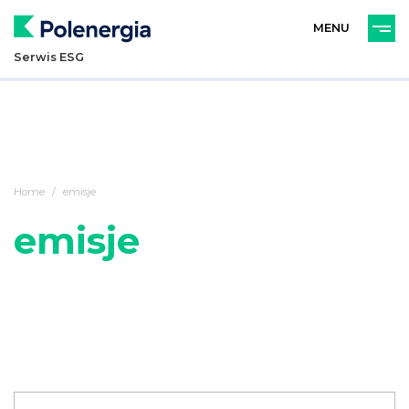
PL
ENG
Serwis ESG
Home
emisje
emisje