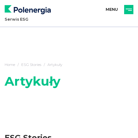
PL
ENG
Serwis ESG
Home
ESG Stories
Artykuły
Artykuły
ESG Stories