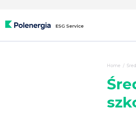
ESG Service
Home
Śred
Śre
szk