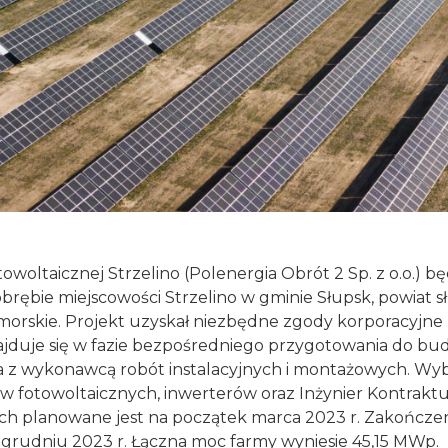
owoltaicznej Strzelino (Polenergia Obrót 2 Sp. z o.o.) bę
brębie miejscowości Strzelino w gminie Słupsk, powiat sł
rskie. Projekt uzyskał niezbędne zgody korporacyjne
ajduje się w fazie bezpośredniego przygotowania do bud
z wykonawcą robót instalacyjnych i montażowych. Wyb
 fotowoltaicznych, inwerterów oraz Inżynier Kontraktu
h planowane jest na początek marca 2023 r. Zakończ
grudniu 2023 r. Łączna moc farmy wyniesie 45,15 MWp.