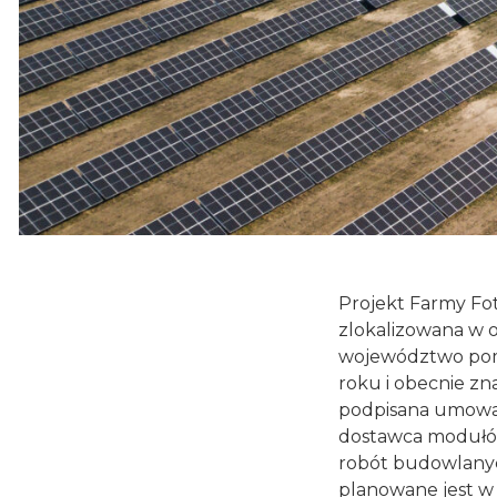
Projekt Farmy Fot
zlokalizowana w o
województwo pomo
roku i obecnie zn
podpisana umowa 
dostawca modułów
robót budowlanyc
planowane jest w 