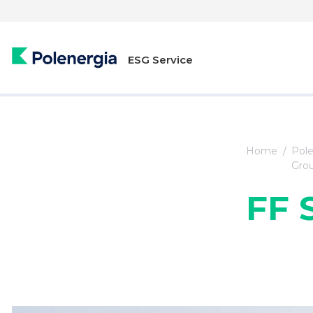
ESG Service
Home
Pole
Gro
FF 