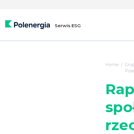
Serwis ESG
Home
Gru
Pole
Rap
spo
rze