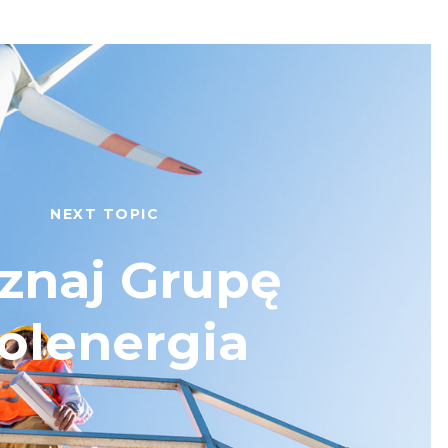
NEXT TOPIC
znaj Grupę
olenergia