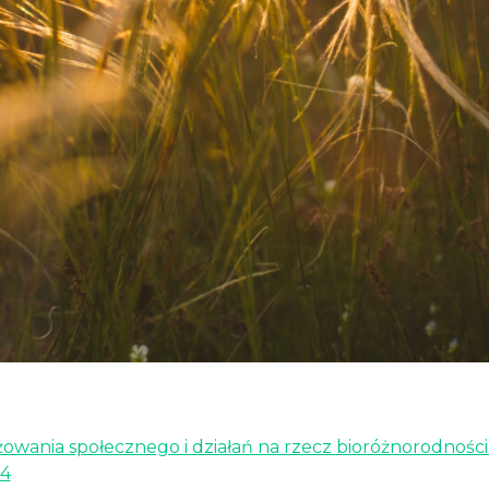
owania społecznego i działań na rzecz bioróżnorodnośc
24