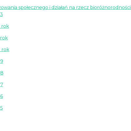
owania społecznego i działań na rzecz bioróżnorodnośc
23
 rok
 rok
 rok
19
18
17
16
15