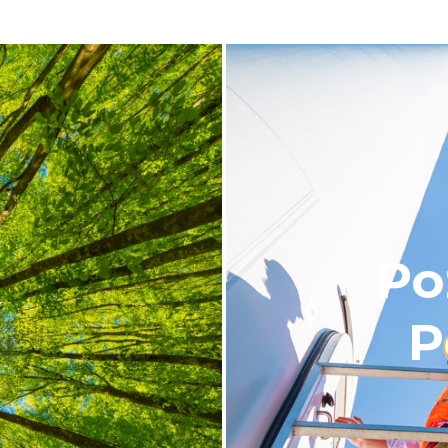
Po
y
P