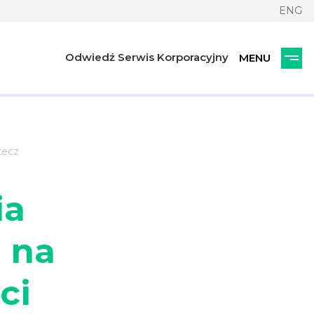
ENG
Odwiedź Serwis Korporacyjny
zecz
ia
ń na
ci