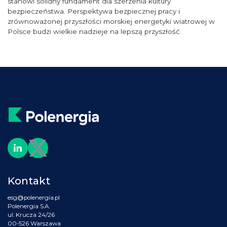
stanowi solidny fundament dla szerzenia kultury
bezpieczeństwa. Perspektywa bezpiecznej pracy i
zrównoważonej przyszłości morskiej energetyki wiatrowej w
Polsce budzi wielkie nadzieje na lepszą przyszłość.
Kontakt
esg@polenergia.pl
Polenergia S.A.
ul. Krucza 24/26
00-526 Warszawa