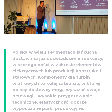
Polska w wielu segmentach łańcucha
dostaw ma już doświadczenie i sukcesy,
w szczególności w zakresie elementów
elektrycznych lub produkcji konstrukcji
stalowych. Komponenty dla turbin
wiatrowych to kolejna branża, w której
polscy dostawcy mogą wykazać swoje
przewagi – wysokie przygotowanie
techniczne, elastyczność, dobrze
wyposażone parki produkcyjne.