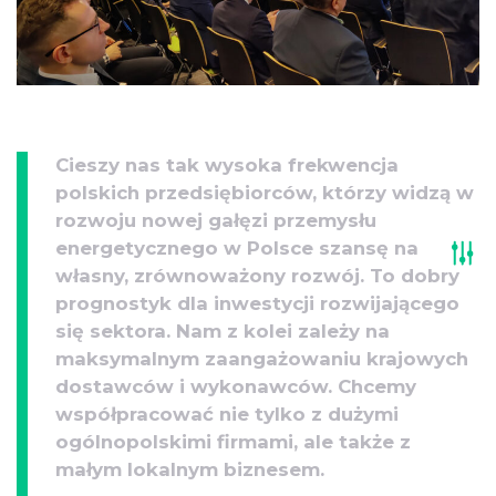
Cieszy nas tak wysoka frekwencja
polskich przedsiębiorców, którzy widzą w
rozwoju nowej gałęzi przemysłu
energetycznego w Polsce szansę na
własny, zrównoważony rozwój. To dobry
prognostyk dla inwestycji rozwijającego
się sektora. Nam z kolei zależy na
maksymalnym zaangażowaniu krajowych
dostawców i wykonawców. Chcemy
współpracować nie tylko z dużymi
ogólnopolskimi firmami, ale także z
małym lokalnym biznesem.