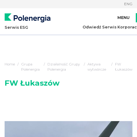
ENG
Odwiedź Serwis Korporac
Serwis ESG
Home
Grupa
Działalność Grupy
Aktywa
FW
Polenergia
Polenergia
wytwórcze
Łukaszów
FW Łukaszów