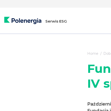
Serwis ESG
Home
Dobr
Fun
IV 
Październi
Fundacja i