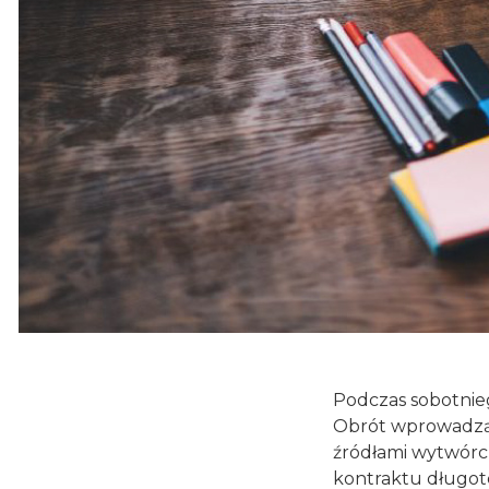
Podczas sobotnieg
Obrót wprowadzą 
źródłami wytwórcz
kontraktu długot