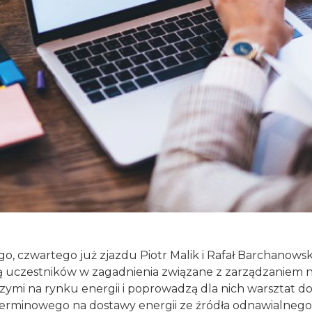
o, czwartego już zjazdu Piotr Malik i Rafał Barchanowsk
uczestników w zagadnienia związane z zarządzaniem n
ymi na rynku energii i poprowadzą dla nich warsztat d
erminowego na dostawy energii ze źródła odnawialnego