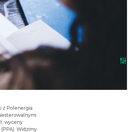
i z Polenergia
iesterowalnymi
ot. wyceny
 (PPA). Widzimy