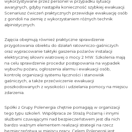
wykorzystywane przez personel w przypadku sytuacji
awaryjnych, gdyby nastąpiła konieczność szybkiej ewakuacji.
Scenariusz ćwiczeń praktycznych przewiduje ewakuację osób
z gondoli na ziemię z wykorzystaniem różnych technik
alpinistycznych.
Zajęcia obejmują również praktyczne sprawdzenie
przygotowania obiektu do działań ratowniczo-gaśniczych
oraz wypracowanie taktyki gaszenia pożarów instalacji
elektrycznej siłowni wiatrowej o mocy 2 MW. Szkolenia mają
na celu sprawdzenie procedur postępowania na wypadek
wybuchu pożaru, ogłoszenia alarmu i ewakuacji osób,
kontrolę organizacji systemu łączności i stanowisk
gaśniczych, a także przećwiczenie ewakuacji
poszkodowanych z wysokości i udzielania pomocy na miejscu
zdarzenia.
Spółki z Grupy Polenergia chętnie pomagają w organizacji
tego typu szkoleń. Współpraca ze Strażą Pożarną i innymi
służbami czuwającymi nad bezpieczeństwem jest dla nich
bardzo ważnym elementem realizacji strategii na rzecz
bezpieczeństwa w miejscu pracy. Celem Polenergii jest