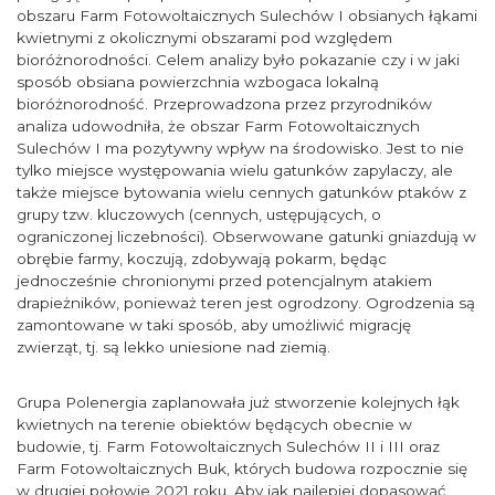
obszaru Farm Fotowoltaicznych Sulechów I obsianych łąkami
kwietnymi z okolicznymi obszarami pod względem
bioróżnorodności. Celem analizy było pokazanie czy i w jaki
sposób obsiana powierzchnia wzbogaca lokalną
bioróżnorodność. Przeprowadzona przez przyrodników
analiza udowodniła, że obszar Farm Fotowoltaicznych
Sulechów I ma pozytywny wpływ na środowisko. Jest to nie
tylko miejsce występowania wielu gatunków zapylaczy, ale
także miejsce bytowania wielu cennych gatunków ptaków z
grupy tzw. kluczowych (cennych, ustępujących, o
ograniczonej liczebności). Obserwowane gatunki gniazdują w
obrębie farmy, koczują, zdobywają pokarm, będąc
jednocześnie chronionymi przed potencjalnym atakiem
drapieżników, ponieważ teren jest ogrodzony. Ogrodzenia są
zamontowane w taki sposób, aby umożliwić migrację
zwierząt, tj. są lekko uniesione nad ziemią.
Grupa Polenergia zaplanowała już stworzenie kolejnych łąk
kwietnych na terenie obiektów będących obecnie w
budowie, tj. Farm Fotowoltaicznych Sulechów II i III oraz
Farm Fotowoltaicznych Buk, których budowa rozpocznie się
w drugiej połowie 2021 roku. Aby jak najlepiej dopasować