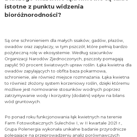
istotne z punktu widzenia
bioróżnorodności?
Są one schronieniem dla małych ssaków, gadów, płazów,
owadów oraz zapylaczy, w tym pszczół, które pełnią bardzo
pożyteczną rolę w ekosystemie. Według szacunków
Organizacji Narodów Zjednoczonych, pszczoły pomagają
zapylić 90 procent światowych upraw roślin. Łąka kwietna dla
owadów zapylających to obfita baza pokarmowa,
schronienie, ale również miejsce rozmnażania. Łąka kwietna
to również złożony system korzeniowy roślin, dzięki któremu
możliwe jest normowanie stosunków wodnych poprzez
zatrzymywanie wody i korzystny (dodatni) wpływ na bilans
wód gruntowych.
Po ponad roku funkcjonowania łąk kwietnych na terenie
Farm Fotowoltaicznych Sulechów I, w II kwartale 2021 r.,
Grupa Polenergia wykonała unikalne badanie przyrodnicze
polegające na przeprowadzeniu analiz porównawczych