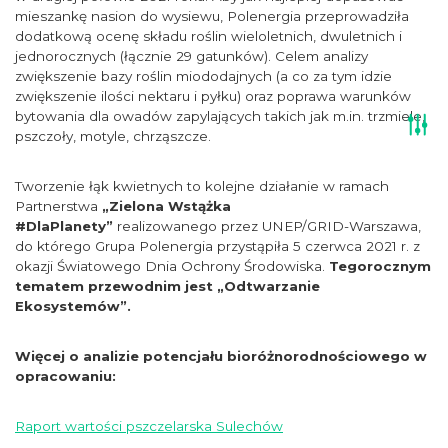
mieszankę nasion do wysiewu, Polenergia przeprowadziła
dodatkową ocenę składu roślin wieloletnich, dwuletnich i
jednorocznych (łącznie 29 gatunków). Celem analizy
zwiększenie bazy roślin miododajnych (a co za tym idzie
zwiększenie ilości nektaru i pyłku) oraz poprawa warunków
bytowania dla owadów zapylających takich jak m.in. trzmiele,
pszczoły, motyle, chrząszcze.
Tworzenie łąk kwietnych to kolejne działanie w ramach
Partnerstwa
„Zielona Wstążka
#DlaPlanety”
realizowanego przez UNEP/GRID-Warszawa,
do którego Grupa Polenergia przystąpiła 5 czerwca 2021 r. z
okazji Światowego Dnia Ochrony Środowiska.
Tegorocznym
tematem przewodnim jest „Odtwarzanie
Ekosystemów”.
Więcej o analizie potencjału bioróżnorodnościowego w
opracowaniu:
Raport wartości pszczelarska Sulechów