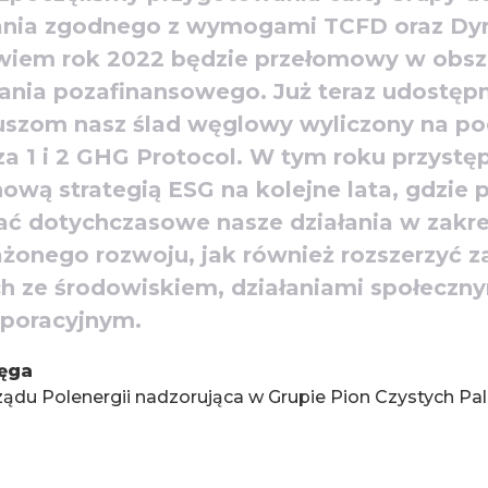
ania zgodnego z wymogami TCFD oraz Dy
iem rok 2022 będzie przełomowy w obsz
nia pozafinansowego. Już teraz udostępn
iuszom nasz ślad węglowy wyliczony na p
za 1 i 2 GHG Protocol. W tym roku przyst
nową strategią ESG na kolejne lata, gdzie
ć dotychczasowe nasze działania w zakre
onego rozwoju, jak również rozszerzyć za
h ze środowiskiem, działaniami społeczny
poracyjnym.
ęga
ządu Polenergii nadzorująca w Grupie Pion Czystych Pal