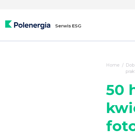
Serwis ESG
Home
Dob
prak
50 
kwi
fot