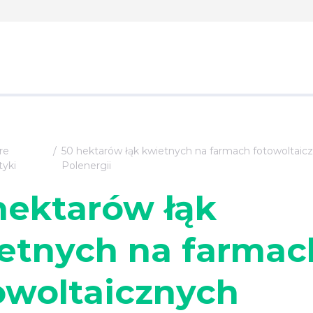
re
50 hektarów łąk kwietnych na farmach fotowoltaic
tyki
Polenergii
hektarów łąk
etnych na farmac
owoltaicznych