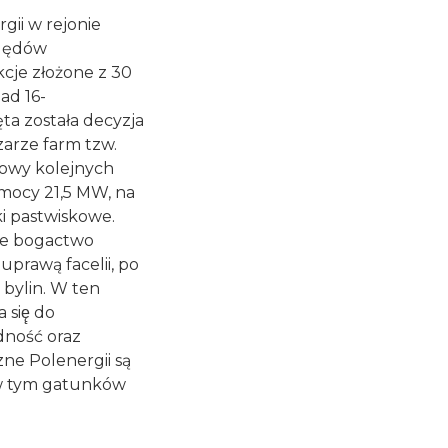
gii w rejonie
ględów
cje złożone z 30
ad 16-
ta została decyzja
arze farm tzw.
dowy kolejnych
 mocy 21,5 MW, na
i pastwiskowe.
ze bogactwo
uprawą facelii, po
bylin. W ten
 się̨ do
dność oraz
ne Polenergii są
 w tym gatunków