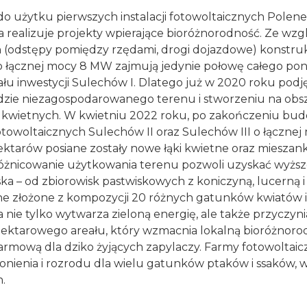
do użytku pierwszych instalacji fotowoltaicznych Polener
 realizuje projekty wpierające bioróżnorodność. Ze wz
 (odstępy pomiędzy rzędami, drogi dojazdowe) konstruk
 o łącznej mocy 8 MW zajmują jedynie połowę całego pon
u inwestycji Sulechów I. Dlatego już w 2020 roku podję
dzie niezagospodarowanego terenu i stworzeniu na obsz
 kwietnych. W kwietniu 2022 roku, po zakończeniu bu
owoltaicznych Sulechów II oraz Sulechów III o łącznej
ktarów posiane zostały nowe łąki kwietne oraz mieszank
żnicowanie użytkowania terenu pozwoli uzyskać wyżs
ka – od zbiorowisk pastwiskowych z koniczyną, lucerną i 
ne złożone z kompozycji 20 różnych gatunków kwiatów i 
nie tylko wytwarza zieloną energię, ale także przyczynia
hektarowego areału, który wzmacnia lokalną bioróżnoro
rmową dla dziko żyjących zapylaczy. Farmy fotowoltaicz
onienia i rozrodu dla wielu gatunków ptaków i ssaków,
.