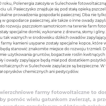
roku, Polenergia założyła w Sulechowie fotowoltaiczną
0-ciu uli. Pasieczysko znajduje się pod stałą opieką pszcze
alne prowadzenia gospodarki pasiecznej. Dba nie tylko
w gospodarce pasiecznej, ale także o inne owady zapyl
 do rozwoju pszczołom samotnicom na terenie farm fot
tały specjalne domki, wykonane z drewna, słomy i gliny.
ju tak ważnych w środowisku dzikich owadów zapylający
farmy kamieni usypane zostały specjalne kopce, które 
i będą stanowić znakomite miejsce do rozwoju trzmieli. D
rmie użytkowania gruntów, bogactwie roślin kwitnących
ły i owady zapylające będą miał pod dostatkiem pożytkó
woltaicznych w Sulechowie zapylacze są bezpieczne. W t
wał oprysków chemicznych ani pestycydów.
ierzchniowe farmy fotowoltaiczne to do
aby pomóc wielu gatunkom zwierząt, a pr