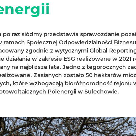
energii
a po raz siódmy przedstawia sprawozdanie poz
 w ramach Społecznej Odpowiedzialności Biznesu
acowany zgodnie z wytycznymi Global Reporting 
je działania w zakresie ESG realizowane w 2021 r
any na najbliższe lata. Jedno z tegorocznych za
realizowane. Zasianych zostało 50 hektarów mi
nych, które wzbogacają bioróżnorodność rejonu 
 fotowoltaicznych Polenergii w Sulechowie.