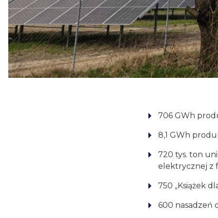
706 GWh produk
8,1 GWh produk
720 tys. ton un
elektrycznej z
750 „Książek dl
600 nasadzeń d