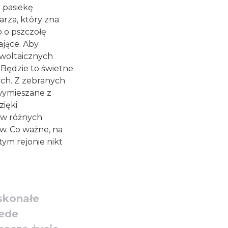
 pasiekę
larza, który zna
 o pszczołę
ające. Aby
owoltaicznych
 Będzie to świetne
ch. Z zebranych
wymieszane z
zięki
 w różnych
w. Co ważne, na
ym rejonie nikt
skonałe
zede