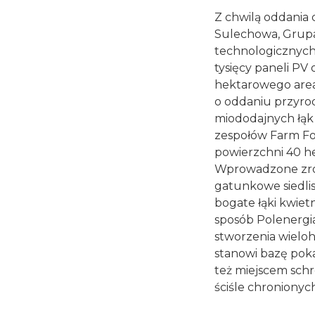
Z chwilą oddania 
Sulechowa, Grupa
technologicznych
tysięcy paneli PV
hektarowego areał
o oddaniu przyro
miododajnych łąk
zespołów Farm Fot
powierzchni 40 he
Wprowadzone zró
gatunkowe siedlis
bogate łąki kwiet
sposób Polenergia 
stworzenia wielo
stanowi bazę poka
też miejscem schr
ściśle chronionych