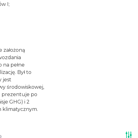
w I;
e założoną
awozdania
o na pełne
zację. Był to
 jest
wy środowiskowej,
a prezentuje po
sje GHG) i 2
m klimatycznym.
o