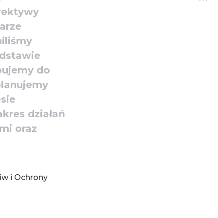
rektywy
arze
iliśmy
odstawie
ępujemy do
 planujemy
sie
kres działań
mi oraz
iw i Ochrony