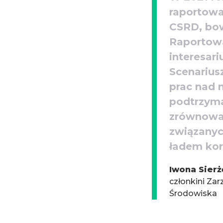
raportow
CSRD, bow
Raportowa
interesar
Scenarius
prac nad 
podtrzyma
zrównoważ
związanyc
ładem kor
Iwona Sierż
członkini Zar
Środowiska