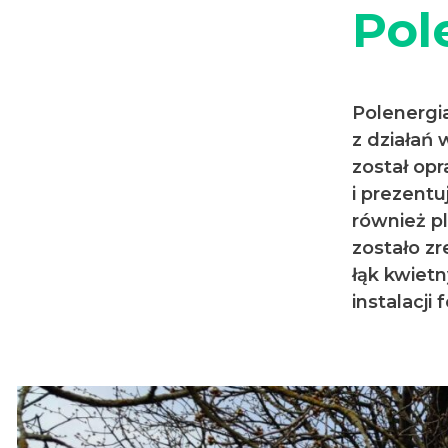
Pol
Polenergi
z działań
został opr
i prezentu
również pl
zostało z
łąk kwiet
instalacji