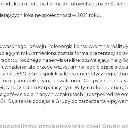
produkcja miodu na Farmach Fotowoltaicznych Sulechó
pierających lokalne społeczności w 2021 roku.
oważonego rozwoju Polenergia konsekwentnie realizuj
ubiegłym roku zmieniona została forma prezentacji spr
raportu rocznego na serwis on-line pozwalający nie tylk
rawozdania, ale przede wszystkim na jego bieżącą aktuali
 serwis ESG wśród spółek sektora energetycznego, który
formą komunikacyjną o działalności Grupy z perspekty
związanej z ładem korporacyjnym. W tym roku Polenergi
je gazów cieplarnianych w zakresach 1 (bezpośrednie emi
e GHG), a także podejście Grupy do zarządzania wpływe
zpoczęliśmy przygotowania całej Grupy d