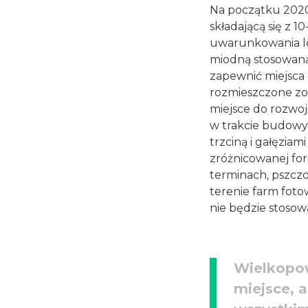
Na początku 2020 
składającą się z 1
uwarunkowania lok
miodną stosowaną 
zapewnić miejsca
rozmieszczone zos
miejsce do rozwo
w trakcie budowy 
trzciną i gałęziam
zróżnicowanej fo
terminach, pszczo
terenie farm foto
nie będzie stoso
Wielkopow
miejsce, 