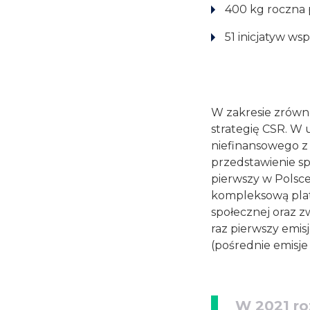
400 kg roczna 
51 inicjatyw ws
W zakresie zrówn
strategię CSR. W 
niefinansowego z 
przedstawienie sp
pierwszy w Polsce
kompleksową plat
społecznej oraz 
raz pierwszy emis
(pośrednie emisj
W 2021 ro