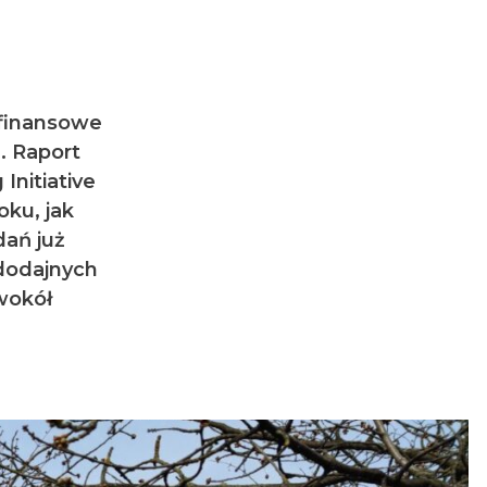
afinansowe
. Raport
Initiative
oku, jak
dań już
ododajnych
wokół